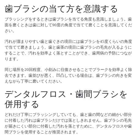
歯ブラシの当て方を意識する
ブラッシングをするときは歯ブラシを当てる角度も意識しましょう。歯
面を磨くときは歯に対して90度の角度で当てて磨くことを意識してくだ
さい。
汚れが溜まりやすい歯と歯ぐきの境目には歯ブラシを45度くらいの角度
で当てて磨きましょう。歯と歯茎の境目に歯ブラシの毛先が入るように
することで、汚れを効率よく落とすことができ、歯周病の予防につなが
ります。
同じ場所を20回程度、小刻みに往復させることでプラークを効率よく除
去できます。歯並びが悪く、凹凸している場合は、歯ブラシの向きを変
えながら丁寧に磨いてください。
デンタルフロス・歯間ブラシを
併用する
どれだけ丁寧にブラッシングしていても、歯と歯の間などの細かい部分
に付着した汚れは歯ブラシだけでは落としきれません。歯ブラシの毛先
が届きにくい部分に付着した汚れを落とすために、デンタルフロスや歯
間ブラシを使用することが推奨されます。