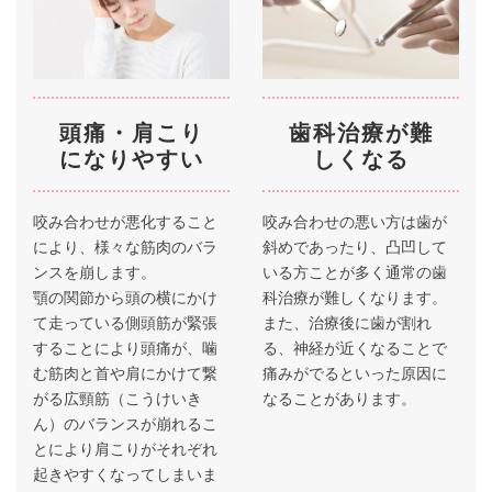
頭痛・肩こり
歯科治療が難
になりやすい
しくなる
咬み合わせが悪化すること
咬み合わせの悪い方は歯が
により、様々な筋肉のバラ
斜めであったり、凸凹して
ンスを崩します。
いる方ことが多く通常の歯
顎の関節から頭の横にかけ
科治療が難しくなります。
て走っている側頭筋が緊張
また、治療後に歯が割れ
することにより頭痛が、噛
る、神経が近くなることで
む筋肉と首や肩にかけて繋
痛みがでるといった原因に
がる広頸筋（こうけいき
なることがあります。
ん）のバランスが崩れるこ
とにより肩こりがそれぞれ
起きやすくなってしまいま