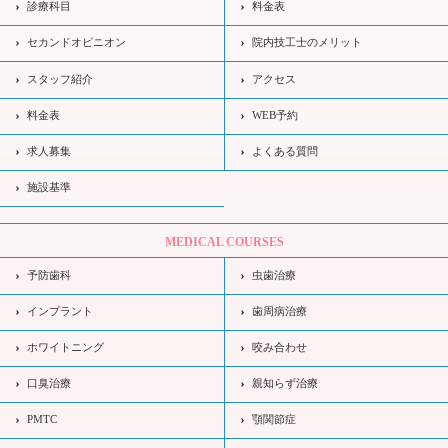
診療科目
料金表
セカンドオピニオン
院内技工士のメリット
スタッフ紹介
アクセス
料金表
WEB予約
求人募集
よくある質問
施設基準
MEDICAL COURSES
予防歯科
虫歯治療
インプラント
歯周病治療
ホワイトニング
咬み合わせ
口臭治療
親知らず治療
PMTC
顎関節症