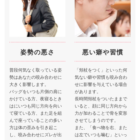
姿勢の悪さ
悪い癖や習慣
普段何気なく取っている姿
「頬杖をつく」といった何
勢はあなたの咬み合わせに
気ない癖や習慣も咬み合わ
大きく影響します。
せに影響を与えている場合
バッグをいつも片側の肩に
があります。
かけている方、夜寝るとき
長時間頬杖をついたままで
はにいつも同じ方向を向い
いると、顔に同じ方向から
て寝ている方、また足を組
力が加わることで骨を変形
んで座っていることの多い
させてしまうのです。
方は体の歪みを引き起こ
また、「食べ物を右、また
し、咬み合わせにズレが出
は左でいつも噛む」といっ