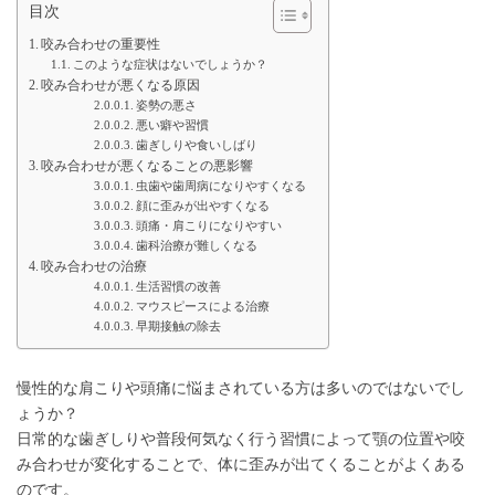
目次
咬み合わせの重要性
このような症状はないでしょうか？
咬み合わせが悪くなる原因
姿勢の悪さ
悪い癖や習慣
歯ぎしりや食いしばり
咬み合わせが悪くなることの悪影響
虫歯や歯周病になりやすくなる
顔に歪みが出やすくなる
頭痛・肩こりになりやすい
歯科治療が難しくなる
咬み合わせの治療
生活習慣の改善
マウスピースによる治療
早期接触の除去
慢性的な肩こりや頭痛に悩まされている方は多いのではないでし
ょうか？
日常的な歯ぎしりや普段何気なく行う習慣によって顎の位置や咬
み合わせが変化することで、体に歪みが出てくることがよくある
のです。