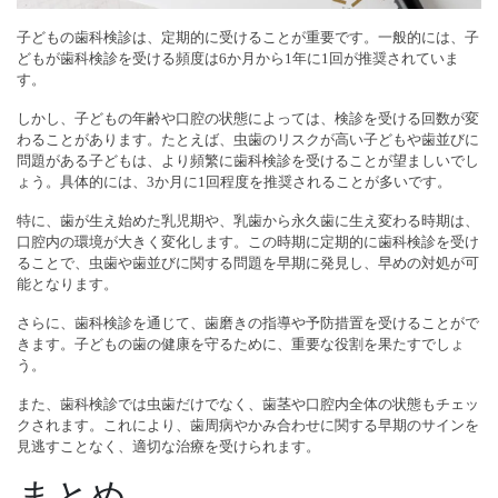
子どもの歯科検診は、定期的に受けることが重要です。一般的には、子
どもが歯科検診を受ける頻度は6か月から1年に1回が推奨されていま
す。
しかし、子どもの年齢や口腔の状態によっては、検診を受ける回数が変
わることがあります。たとえば、虫歯のリスクが高い子どもや歯並びに
問題がある子どもは、より頻繁に歯科検診を受けることが望ましいでし
ょう。具体的には、3か月に1回程度を推奨されることが多いです。
特に、歯が生え始めた乳児期や、乳歯から永久歯に生え変わる時期は、
口腔内の環境が大きく変化します。この時期に定期的に歯科検診を受け
ることで、虫歯や歯並びに関する問題を早期に発見し、早めの対処が可
能となります。
さらに、歯科検診を通じて、歯磨きの指導や予防措置を受けることがで
きます。子どもの歯の健康を守るために、重要な役割を果たすでしょ
う。
また、歯科検診では虫歯だけでなく、歯茎や口腔内全体の状態もチェッ
クされます。これにより、歯周病やかみ合わせに関する早期のサインを
見逃すことなく、適切な治療を受けられます。
まとめ