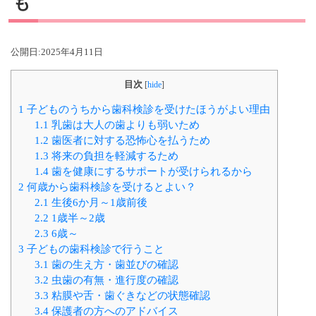
も
公開日:
2025年4月11日
目次
[
hide
]
1
子どものうちから歯科検診を受けたほうがよい理由
1.1
乳歯は大人の歯よりも弱いため
1.2
歯医者に対する恐怖心を払うため
1.3
将来の負担を軽減するため
1.4
歯を健康にするサポートが受けられるから
2
何歳から歯科検診を受けるとよい？
2.1
生後6か月～1歳前後
2.2
1歳半～2歳
2.3
6歳～
3
子どもの歯科検診で行うこと
3.1
歯の生え方・歯並びの確認
3.2
虫歯の有無・進行度の確認
3.3
粘膜や舌・歯ぐきなどの状態確認
3.4
保護者の方へのアドバイス