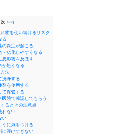
目次
[
hide
]
れ歯を使い続けるリスク
なる
茎の炎症が起こる
色・劣化しやすくなる
に悪影響を及ぼす
命が短くなる
れ方法
て洗浄する
浄剤を使用する
して保管する
科医院で確認してもらう
するときの注意点
使わない
ない
ように気をつける
剤に浸けすぎない