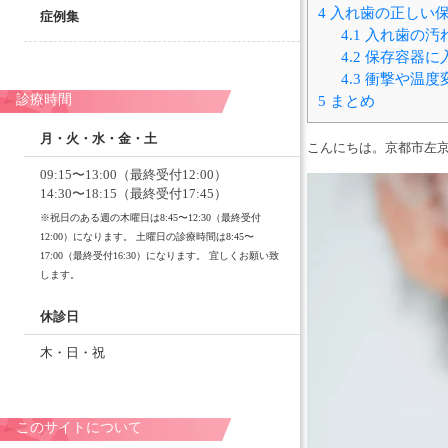
4
入れ歯の正しい
症例集
4.1
入れ歯の汚
4.2
保存容器に
4.3
衝撃や温度
診療時間
5
まとめ
月・火・水・金・土
こんにちは。京都市左
09:15〜13:00（最終受付12:00）
14:30〜18:15（最終受付17:45）
※祝日のある週の木曜日は8:45〜12:30（最終受付
12:00）になります。 土曜日の診療時間は8:45〜
17:00（最終受付16:30）になります。 宜しくお願い致
します。
休診日
木・日・祝
このサイトについて