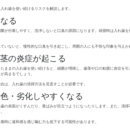
に入れ歯を使い続けるリスクを解説します。
くなる
細菌が付着しやすく、洗浄しないと口臭の原因になります。就寝時は入れ歯を
れていないと、慢性的な口臭を引き起こし、周囲の人にも不快な印象を与えか
歯茎の炎症が起こる
ったままの入れ歯を使い続けると、細菌が増殖し、歯茎や口の粘膜に炎症を引
クが高まるでしょう。
場合は、入れ歯の清掃方法を見直すことが必要です。
変色・劣化しやすくなる
れ歯の表面がくすんだり、黄ばみが目立つようになったりします。また、清掃
う。
装着時に違和感を感じ噛む力も低下する可能性があります。