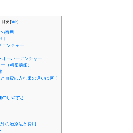
目次
[
hide
]
歯の費用
費用
プデンチャー
トオーバーデンチャー
ャー（精密義歯）
歯
と自費の入れ歯の違いは何？
理のしやすさ
外の治療法と費用
ト