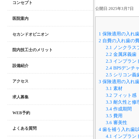
コンセプト
公開日:
2025年3月7日
医院案内
1
保険適用の入れ
セカンドオピニオン
2
自費の入れ歯の
2.1
ノンクラス
院内技工士のメリット
2.2
金属床義歯
2.3
インプラン
設備紹介
2.4
BPSデンチ
2.5
シリコン義
3
保険適用の入れ歯
アクセス
3.1
素材
3.2
フィット感
求人募集
3.3
耐久性と修
3.4
作成期間
WEB予約
3.5
費用
3.6
審美性
よくある質問
4
歯を補う入れ歯以
4.1
インプラン