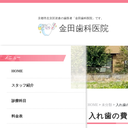
京都市左京区岩倉の歯医者「金田歯科医院」です。
金田歯科医院
メニュー
HOME
スタッフ紹介
診療科目
HOME
>
未分類
>
入れ歯
入れ歯の費
料金表