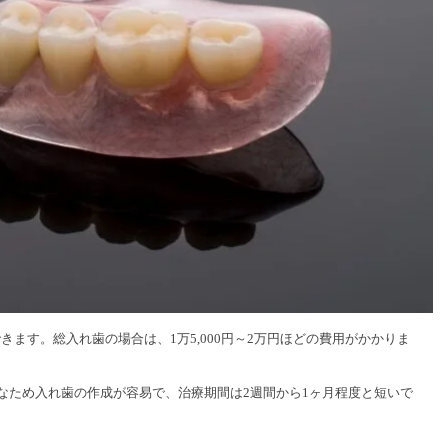
できます。総入れ歯の場合は、1万5,000円～2万円ほどの費用がかかりま
なため入れ歯の作成が容易で、治療期間は2週間から1ヶ月程度と短いで