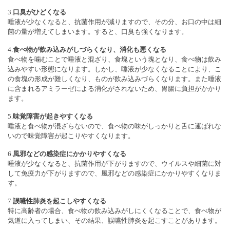
3.
口臭がひどくなる
唾液が少なくなると、抗菌作用が減りますので、その分、お口の中は細
菌の量が増えてしまいます。すると、口臭も強くなります。
4.
食べ物が飲み込みがしづらくなり、消化も悪くなる
食べ物を噛むことで唾液と混ざり、食塊という塊となり、食べ物は飲み
込みやすい形態になります。しかし、唾液が少なくなることにより、こ
の食塊の形成が難しくなり、ものが飲み込みづらくなります。また唾液
に含まれるアミラーゼによる消化がされないため、胃腸に負担がかかり
ます。
5.
味覚障害が起きやすくなる
唾液と食べ物が混ざらないので、食べ物の味がしっかりと舌に運ばれな
いので味覚障害が起こりやすくなります。
6.
風邪などの感染症にかかりやすくなる
唾液が少なくなると、抗菌作用が下がりますので、ウイルスや細菌に対
して免疫力が下がりますので、風邪などの感染症にかかりやすくなりま
す。
7.
誤嚥性肺炎を起こしやすくなる
特に高齢者の場合、食べ物の飲み込みがしにくくなることで、食べ物が
気道に入ってしまい、その結果、誤嚥性肺炎を起こすことがあります。