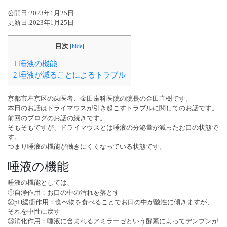
公開日:
2023年1月25日
更新日:
2023年1月25日
目次
[
hide
]
1
唾液の機能
2
唾液が減ることによるトラブル
京都市左京区の歯医者、金田歯科医院の院長の金田直樹です。
本日のお話はドライマウスが引き起こすトラブルに関してのお話です。
前回のブログのお話の続きです。
そもそもですが、ドライマウスとは唾液の分泌量が減ったお口の状態で
す。
つまり唾液の機能が働きにくくなっている状態です。
唾液の機能
唾液の機能としては、
①自浄作用：お口の中の汚れを落とす
②pH緩衝作用：食べ物を食べることでお口の中が酸性に傾きますが、
それを中性に戻す
③消化作用：唾液に含まれるアミラーゼという酵素によってデンプンが