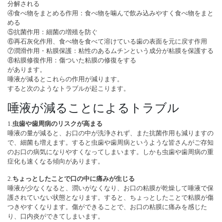
分解される
④食べ物をまとめる作用：食べ物を噛んで飲み込みやすく食べ物をまと
める
⑤抗菌作用：細菌の増殖を防ぐ
⑥再石灰化作用、食べ物を食べて溶けている歯の表面を元に戻す作用
⑦潤滑作用・粘膜保護：粘性のあるムチンという成分が粘膜を保護する
⑧粘膜修復作用：傷ついた粘膜の修復をする
があります。
唾液が減るとこれらの作用が減ります。
すると次のようなトラブルが起こります。
唾液が減ることによるトラブル
1.
虫歯や歯周病のリスクが高まる
唾液の量が減ると、お口の中が洗浄されず、また抗菌作用も減りますの
で、細菌も増えます。すると虫歯や歯周病というような皆さんがご存知
のお口の病気になりやすくなってしまいます。しかも虫歯や歯周病の重
症化も速くなる傾向があります。
2.
ちょっとしたことで口の中に痛みが生じる
唾液が少なくなると、潤いがなくなり、お口の粘膜が乾燥して唾液で保
護されていない状態となります。すると、ちょっとしたことで粘膜が傷
つきやすくなります。傷ができることで、お口の粘膜に痛みを感じた
り、口内炎ができてしまいます。