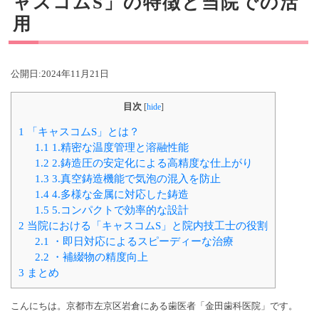
ャスコムS」の特徴と当院での活
用
公開日:
2024年11月21日
目次
[
hide
]
1
「キャスコムS」とは？
1.1
1.精密な温度管理と溶融性能
1.2
2.鋳造圧の安定化による高精度な仕上がり
1.3
3.真空鋳造機能で気泡の混入を防止
1.4
4.多様な金属に対応した鋳造
1.5
5.コンパクトで効率的な設計
2
当院における「キャスコムS」と院内技工士の役割
2.1
・即日対応によるスピーディーな治療
2.2
・補綴物の精度向上
3
まとめ
こんにちは。京都市左京区岩倉にある歯医者「金田歯科医院」です。