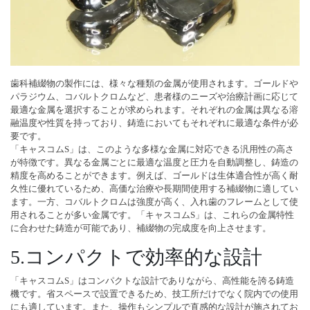
歯科補綴物の製作には、様々な種類の金属が使用されます。ゴールドや
パラジウム、コバルトクロムなど、患者様のニーズや治療計画に応じて
最適な金属を選択することが求められます。それぞれの金属は異なる溶
融温度や性質を持っており、鋳造においてもそれぞれに最適な条件が必
要です。
「キャスコムS」は、このような多様な金属に対応できる汎用性の高さ
が特徴です。異なる金属ごとに最適な温度と圧力を自動調整し、鋳造の
精度を高めることができます。例えば、ゴールドは生体適合性が高く耐
久性に優れているため、高価な治療や長期間使用する補綴物に適してい
ます。一方、コバルトクロムは強度が高く、入れ歯のフレームとして使
用されることが多い金属です。「キャスコムS」は、これらの金属特性
に合わせた鋳造が可能であり、補綴物の完成度を向上させます。
5.コンパクトで効率的な設計
「キャスコムS」はコンパクトな設計でありながら、高性能を誇る鋳造
機です。省スペースで設置できるため、技工所だけでなく院内での使用
にも適しています。また、操作もシンプルで直感的な設計が施されてお