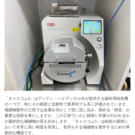
「キャスコムS」はデンケン・ハイデンタル社が提供する歯科用鋳造機
の一つで、特にその精度と信頼性で業界内でも高く評価されています。
補綴物製作の工程では金属を溶かして型に流し込み、固める「鋳造」が
重要な役割を果たしますが、この工程でいかに精密に作業が行われるか
が最終的な補綴物の質を左右します。「キャスコムS」は鋳造の過程に
おいて非常に高い精度を実現し、長持ちする補綴物を製作するための革
新的な機器です。