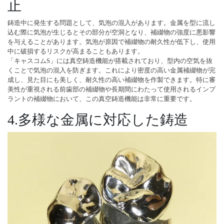
止
鋳造中に発生する問題として、気泡の混入があります。金属を型に流し
込む際に気泡が生じるとその部分が空洞となり、補綴物の強度に悪影響
を与えることがあります。気泡が原因で補綴物の耐久性が低下し、使用
中に破損するリスクが高まることもあります。
「キャスコムS」には真空鋳造機能が搭載されており、型内の空気を抜
くことで気泡の混入を防ぎます。これにより密度の高い金属補綴物が完
成し、見た目にも美しく、耐久性の高い補綴物を作製できます。特に審
美性が重視される前歯部の補綴物や長期間にわたって使用されるインプ
ラントの補綴物において、この真空鋳造機能は非常に重要です。
4.多様な金属に対応した鋳造