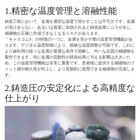
1.精密な温度管理と溶融性能
鋳造工程において、金属を適切な温度で溶かすことは不可欠です。金属
が溶けきらない、あるいは過度に加熱されると鋳造結果にムラが生じ、
補綴物が正確に作成できなくなるリスクがあります。
「キャスコムS」の特徴の一つに、金属を溶かす際の温度管理機能があ
ります。デジタル温度制御により、精確な温度調整が可能です。これに
より歯科用の様々な金属が最適な条件で溶解し、均一な品質の補綴物を
製作できます。特に金属の流動性が鋳造結果に与える影響は大きいた
め、この温度管理機能は非常に重要です。患者様に提供する補綴物のフ
ィット感や耐久性が向上し、より長期的に使用できる補綴物が完成しま
す。
2.鋳造圧の安定化による高精度な
仕上がり