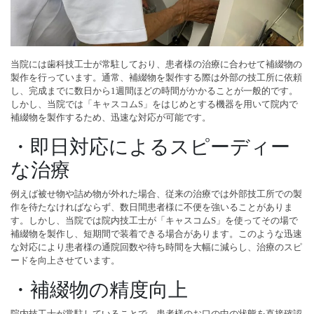
当院には歯科技工士が常駐しており、患者様の治療に合わせて補綴物の
製作を行っています。通常、補綴物を製作する際は外部の技工所に依頼
し、完成までに数日から1週間ほどの時間がかかることが一般的です。
しかし、当院では「キャスコムS」をはじめとする機器を用いて院内で
補綴物を製作するため、迅速な対応が可能です。
・即日対応によるスピーディー
な治療
例えば被せ物や詰め物が外れた場合、従来の治療では外部技工所での製
作を待たなければならず、数日間患者様に不便を強いることがありま
す。しかし、当院では院内技工士が「キャスコムS」を使ってその場で
補綴物を製作し、短期間で装着できる場合があります。このような迅速
な対応により患者様の通院回数や待ち時間を大幅に減らし、治療のスピ
ードを向上させています。
・補綴物の精度向上
院内技工士が常駐していることで、患者様のお口の中の状態を直接確認