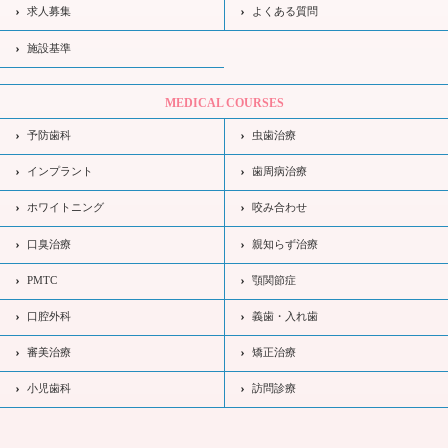
求人募集
よくある質問
施設基準
MEDICAL COURSES
予防歯科
虫歯治療
インプラント
歯周病治療
ホワイトニング
咬み合わせ
口臭治療
親知らず治療
PMTC
顎関節症
口腔外科
義歯・入れ歯
審美治療
矯正治療
小児歯科
訪問診療