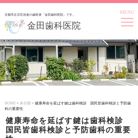
MENU
京都市左京区岩倉の歯医者「金田歯科医院」です。
金田歯科医院
HOME
>
未分類
>
健康寿命を延ばす鍵は歯科検診 国民皆歯科検診と予防歯
科の重要性
健康寿命を延ばす鍵は歯科検診
国民皆歯科検診と予防歯科の重要