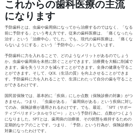
これからの歯科医療の主流
になります
予防歯科とは、虫歯や歯周病になってから治療するのではなく、「なる
前に予防する」という考え方です。従来の歯科医療は、「痛くなったら
治す」という「治療中心」でした。でも、現代の歯科医療は、「痛くな
らないようにする」という「予防中心」へシフトしています。
予防歯科に力を入れることで、どのようなメリットがあるのでしょう
か。虫歯や歯周病を未然に防ぐことができます。治療費を大幅に削減で
きます。歯を失うリスクを減らすことができます。全身の健康を守るこ
とができます。そして、QOL（生活の質）を向上させることができま
す。予防歯科に力を入れることで、生涯にわたって自分の歯を守ること
ができるわけです。
国民皆保険では、基本的に「疾病」にしか点数（保険診療の対象）がつ
きません。つまり、「虫歯がある」「歯周病がある」という疾病に対し
てのみ、保険診療が適用されるわけです。でも、最近、「SPT（サポー
ティブペリオドンタルセラピー）」という予防行為に、点数がつくよう
になりました。SPTとは、歯周病の治療後、その状態を維持するための
定期的なケアのことです。つまり、「予防」という行為が、保険診療の
対象になったわけです。