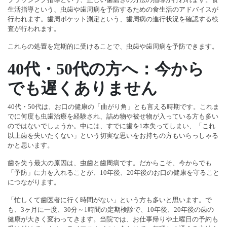
生活指導という、虫歯や歯周病を予防するための食生活のアドバイスが
行われます。歯周ポケット測定という、歯周病の進行状況を確認する検
査が行われます。
これらの処置を定期的に受けることで、虫歯や歯周病を予防できます。
40代・50代の方へ：今から
でも遅くありません
40代・50代は、お口の健康の「曲がり角」とも言える時期です。これま
でに何度も虫歯治療を経験され、詰め物や被せ物が入っている方も多い
のではないでしょうか。中には、すでに歯を1本失ってしまい、「これ
以上歯を失いたくない」という切実な思いをお持ちの方もいらっしゃる
かと思います。
歯を失う最大の原因は、虫歯と歯周病です。だからこそ、今からでも
「予防」に力を入れることが、10年後、20年後のお口の健康を守ること
につながります。
「忙しくて歯医者に行く時間がない」という方も多いと思います。で
も、3ヶ月に一度、30分～1時間の定期検診で、10年後、20年後の歯の
健康が大きく変わってきます。当院では、お仕事帰りや土曜日の予約も