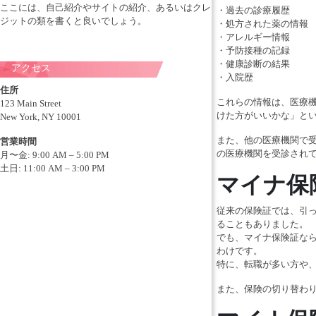
ここには、自己紹介やサイトの紹介、あるいはクレ
・過去の診療履歴
ジットの類を書くと良いでしょう。
・処方された薬の情報
・アレルギー情報
・予防接種の記録
・健康診断の結果
アクセス
・入院歴
住所
これらの情報は、医療
123 Main Street
けた方がいいかな」と
New York, NY 10001
また、他の医療機関で
営業時間
の医療機関を受診され
月〜金: 9:00 AM – 5:00 PM
土日: 11:00 AM – 3:00 PM
マイナ保
従来の保険証では、引
ることもありました。
でも、マイナ保険証な
わけです。
特に、転職が多い方や
また、保険の切り替わ