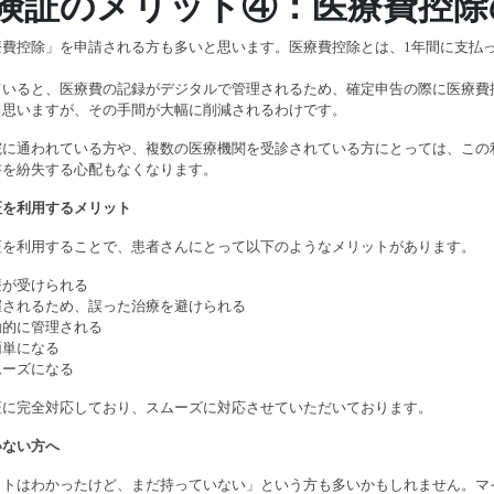
険証のメリット④：医療費控除
療費控除」を申請される方も多いと思います。医療費控除とは、1年間に支払
ていると、医療費の記録がデジタルで管理されるため、確定申告の際に医療費
と思いますが、その手間が大幅に削減されるわけです。
院に通われている方や、複数の医療機関を受診されている方にとっては、この
書を紛失する心配もなくなります。
証を利用するメリット
証を利用することで、患者さんにとって以下のようなメリットがあります。
療が受けられる
握されるため、誤った治療を避けられる
動的に管理される
簡単になる
ムーズになる
証に完全対応しており、スムーズに対応させていただいております。
いない方へ
ットはわかったけど、まだ持っていない」という方も多いかもしれません。マ