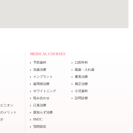
MEDICAL COURSES
予防歯科
口腔外科
ト
虫歯治療
義歯・入れ歯
インプラント
審美治療
歯周病治療
矯正治療
ホワイトニング
小児歯科
咬み合わせ
訪問診療
オピニオン
口臭治療
士のメリット
親知らず治療
紹介
PMTC
顎関節症