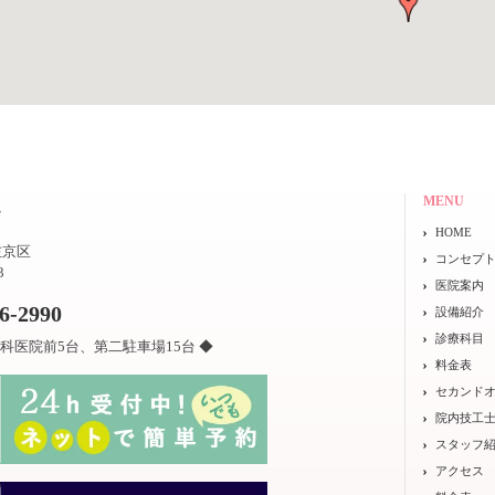
MENU
院
HOME
左京区
コンセプ
3
医院案内
26-2990
設備紹介
診療科目
科医院前5台、第二駐車場15台 ◆
料金表
セカンド
院内技工
スタッフ
アクセス