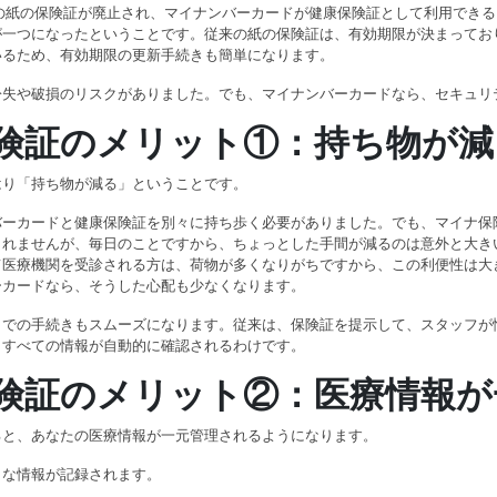
従来の紙の保険証が廃止され、マイナンバーカードが健康保険証として利用で
が一つになったということです。従来の紙の保険証は、有効期限が決まってお
いるため、有効期限の更新手続きも簡単になります。
紛失や破損のリスクがありました。でも、マイナンバーカードなら、セキュリ
険証のメリット①：持ち物が減
はり「持ち物が減る」ということです。
バーカードと健康保険証を別々に持ち歩く必要がありました。でも、マイナ保
しれませんが、毎日のことですから、ちょっとした手間が減るのは意外と大き
て医療機関を受診される方は、荷物が多くなりがちですから、この利便性は大
ーカードなら、そうした心配も少なくなります。
口での手続きもスムーズになります。従来は、保険証を提示して、スタッフが
、すべての情報が自動的に確認されるわけです。
険証のメリット②：医療情報が
ると、あなたの医療情報が一元管理されるようになります。
うな情報が記録されます。