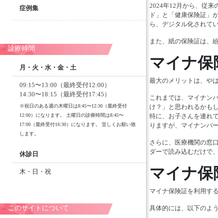
2024年12月から、
症例集
ド」と「健康保険証」
ら、デジタル化されて
また、紙の保険証は、
診療時間
マイナ保
月・火・水・金・土
最大のメリットは、や
09:15〜13:00（最終受付12:00）
14:30〜18:15（最終受付17:45）
これまでは、マイナン
※祝日のある週の木曜日は8:45〜12:30（最終受付
け？」と思われるかも
12:00）になります。 土曜日の診療時間は8:45〜
特に、お子さんを連れ
17:00（最終受付16:30）になります。 宜しくお願い致
りますが、マイナンバ
します。
さらに、医療機関の窓
ダーで読み込むだけで
休診日
マイナ保
木・日・祝
マイナ保険証を利用す
このサイトについて
具体的には、以下のよ