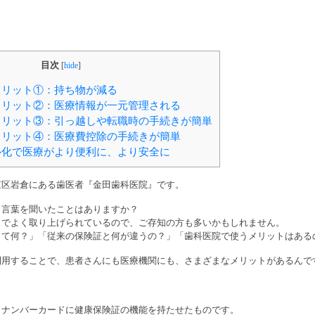
目次
[
hide
]
リット①：持ち物が減る
リット②：医療情報が一元管理される
リット③：引っ越しや転職時の手続きが簡単
リット④：医療費控除の手続きが簡単
化で医療がより便利に、より安全に
京区岩倉にある歯医者『金田歯科医院』です。
う言葉を聞いたことはありますか？
スでよく取り上げられているので、ご存知の方も多いかもしれません。
って何？」「従来の保険証と何が違うの？」「歯科医院で使うメリットはある
利用することで、患者さんにも医療機関にも、さまざまなメリットがあるんで
イナンバーカードに健康保険証の機能を持たせたものです。