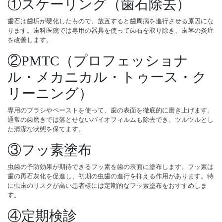
①スケーリング（歯石除去）
歯石は歯垢が硬化したもので、放置すると歯周病を進行させる原因にな
ります。歯科医院では専用の器具を使って歯石を取り除き、歯茎の炎症
を改善します。
②PMTC（プロフェッショナ
ル・メカニカル・トゥース・ク
リーニング）
専用のブラシやペーストを使って、歯の表面を徹底的に磨き上げます。
通常の歯磨きでは落とせないバイオフィルムも除去でき、ツルツルとし
た清潔な状態を保てます。
③フッ素塗布
虫歯の予防効果が期待できるフッ素を歯の表面に塗布します。フッ素は
歯の再石灰化を促進し、初期の虫歯の進行を抑える作用があります。特
に虫歯のリスクが高い患者様には定期的なフッ素塗布をおすすめしま
す。
④定期検診