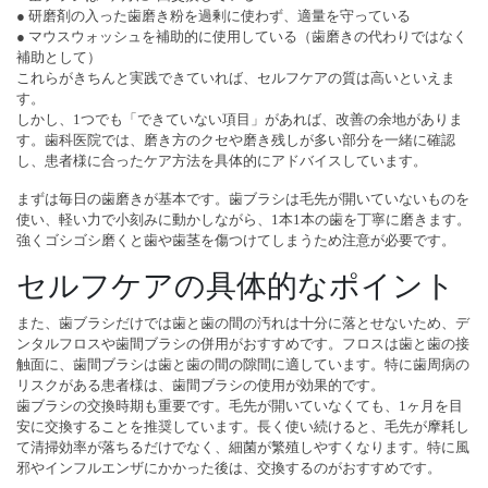
● 研磨剤の入った歯磨き粉を過剰に使わず、適量を守っている
● マウスウォッシュを補助的に使用している（歯磨きの代わりではなく
補助として）
これらがきちんと実践できていれば、セルフケアの質は高いといえま
す。
しかし、1つでも「できていない項目」があれば、改善の余地がありま
す。歯科医院では、磨き方のクセや磨き残しが多い部分を一緒に確認
し、患者様に合ったケア方法を具体的にアドバイスしています。
まずは毎日の歯磨きが基本です。歯ブラシは毛先が開いていないものを
使い、軽い力で小刻みに動かしながら、1本1本の歯を丁寧に磨きます。
強くゴシゴシ磨くと歯や歯茎を傷つけてしまうため注意が必要です。
セルフケアの具体的なポイント
また、歯ブラシだけでは歯と歯の間の汚れは十分に落とせないため、デ
ンタルフロスや歯間ブラシの併用がおすすめです。フロスは歯と歯の接
触面に、歯間ブラシは歯と歯の間の隙間に適しています。特に歯周病の
リスクがある患者様は、歯間ブラシの使用が効果的です。
歯ブラシの交換時期も重要です。毛先が開いていなくても、1ヶ月を目
安に交換することを推奨しています。長く使い続けると、毛先が摩耗し
て清掃効率が落ちるだけでなく、細菌が繁殖しやすくなります。特に風
邪やインフルエンザにかかった後は、交換するのがおすすめです。