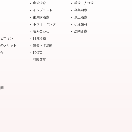
ト
虫歯治療
義歯・入れ歯
インプラント
審美治療
歯周病治療
矯正治療
ホワイトニング
小児歯科
咬み合わせ
訪問診療
オピニオン
口臭治療
士のメリット
親知らず治療
紹介
PMTC
顎関節症
質問