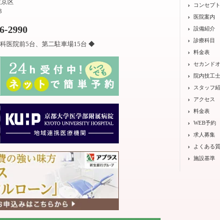
左京区
コンセプ
3
医院案内
26-2990
設備紹介
診療科目
科医院前5台、第二駐車場15台 ◆
料金表
セカンド
院内技工
スタッフ
アクセス
料金表
WEB予約
求人募集
よくある
施設基準