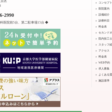
左京区
コンセプ
3
医院案内
26-2990
設備紹介
診療科目
科医院前5台、第二駐車場15台 ◆
料金表
セカンド
院内技工
スタッフ
アクセス
料金表
WEB予約
求人募集
よくある
施設基準