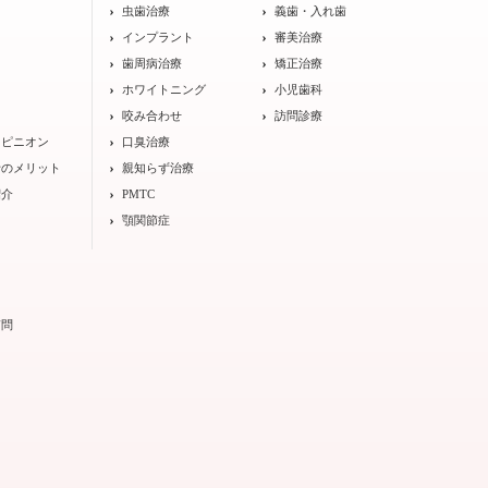
ト
虫歯治療
義歯・入れ歯
インプラント
審美治療
歯周病治療
矯正治療
ホワイトニング
小児歯科
咬み合わせ
訪問診療
オピニオン
口臭治療
士のメリット
親知らず治療
紹介
PMTC
顎関節症
質問