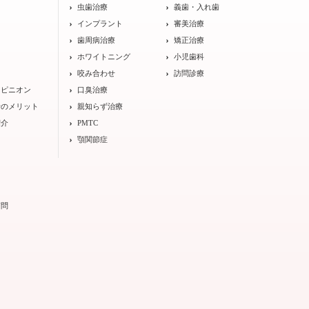
ト
虫歯治療
義歯・入れ歯
インプラント
審美治療
歯周病治療
矯正治療
ホワイトニング
小児歯科
咬み合わせ
訪問診療
オピニオン
口臭治療
士のメリット
親知らず治療
紹介
PMTC
顎関節症
質問