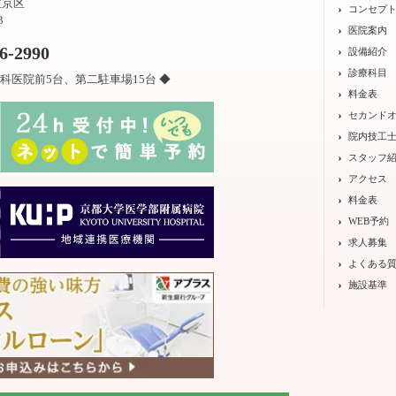
左京区
コンセプ
3
医院案内
26-2990
設備紹介
診療科目
科医院前5台、第二駐車場15台 ◆
料金表
セカンド
院内技工
スタッフ
アクセス
料金表
WEB予約
求人募集
よくある
施設基準