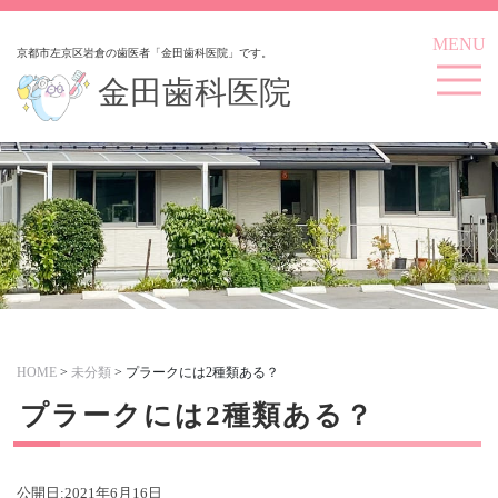
MENU
京都市左京区岩倉の歯医者「金田歯科医院」です。
金田歯科医院
HOME
>
未分類
>
プラークには2種類ある？
プラークには2種類ある？
公開日:
2021年6月16日