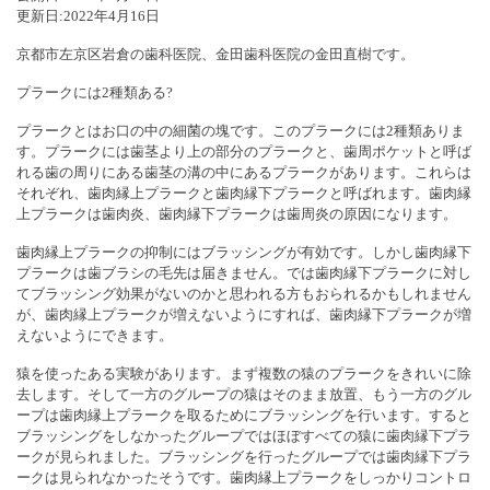
更新日:
2022年4月16日
京都市左京区岩倉の歯科医院、金田歯科医院の金田直樹です。
プラークには2種類ある?
プラークとはお口の中の細菌の塊です。このプラークには2種類ありま
す。プラークには歯茎より上の部分のプラークと、歯周ポケットと呼ば
れる歯の周りにある歯茎の溝の中にあるプラークがあります。これらは
それぞれ、歯肉縁上プラークと歯肉縁下プラークと呼ばれます。歯肉縁
上プラークは歯肉炎、歯肉縁下プラークは歯周炎の原因になります。
歯肉縁上プラークの抑制にはブラッシングが有効です。しかし歯肉縁下
プラークは歯ブラシの毛先は届きません。では歯肉縁下プラークに対し
てブラッシング効果がないのかと思われる方もおられるかもしれません
が、歯肉縁上プラークが増えないようにすれば、歯肉縁下プラークが増
えないようにできます。
猿を使ったある実験があります。まず複数の猿のプラークをきれいに除
去します。そして一方のグループの猿はそのまま放置、もう一方のグル
ープは歯肉縁上プラークを取るためにブラッシングを行います。すると
ブラッシングをしなかったグループではほぼすべての猿に歯肉縁下プラ
ークが見られました。ブラッシングを行ったグループでは歯肉縁下プラ
ークは見られなかったそうです。歯肉縁上プラークをしっかりコントロ