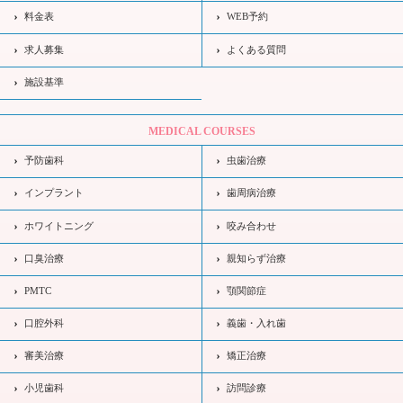
料金表
WEB予約
求人募集
よくある質問
施設基準
MEDICAL COURSES
予防歯科
虫歯治療
インプラント
歯周病治療
ホワイトニング
咬み合わせ
口臭治療
親知らず治療
PMTC
顎関節症
口腔外科
義歯・入れ歯
審美治療
矯正治療
小児歯科
訪問診療