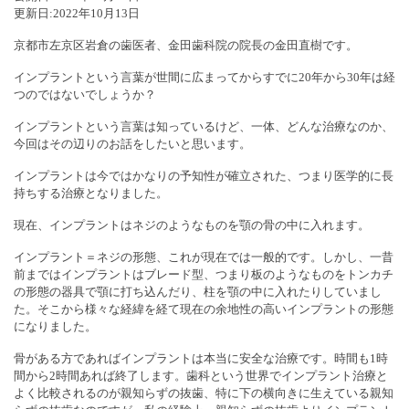
更新日:
2022年10月13日
京都市左京区岩倉の歯医者、金田歯科院の院長の金田直樹です。
インプラントという言葉が世間に広まってからすでに20年から30年は経
つのではないでしょうか？
インプラントという言葉は知っているけど、一体、どんな治療なのか、
今回はその辺りのお話をしたいと思います。
インプラントは今ではかなりの予知性が確立された、つまり医学的に長
持ちする治療となりました。
現在、インプラントはネジのようなものを顎の骨の中に入れます。
インプラント＝ネジの形態、これが現在では一般的です。しかし、一昔
前まではインプラントはブレード型、つまり板のようなものをトンカチ
の形態の器具で顎に打ち込んだり、柱を顎の中に入れたりしていまし
た。そこから様々な経緯を経て現在の余地性の高いインプラントの形態
になりました。
骨がある方であればインプラントは本当に安全な治療です。時間も1時
間から2時間あれば終了します。歯科という世界でインプラント治療と
よく比較されるのが親知らずの抜歯、特に下の横向きに生えている親知