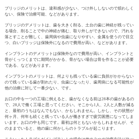
ブリッジのメリットは、違和感が少ない、つけ外ししないので煩わしく
ない、保険で治療可能、などがあります。
ブリッジのデメリットは、歯を大きく削る、土台の歯に神経が残ってい
る場合、削ることで中の神経が痛む、取り外しができないので、汚れを
落とすことが難しく、歯周病や虫歯になりやすい、金属を使うので目立
つ、白いブリッジは保険外になるので費用が高い、などがあります。
インプラントのデメリットは保険外なので費用が高い、インプラントと
骨がくっつくまでに期間がかかる、骨がない場合は骨を作ることが必要
である、などがあります。
インプラントのメリットは、何よりも残っている歯に負担がかからない
ので残っている歯が割れたり、虫歯になったり、歯周病になる可能性が
他の治療に対して一番少ない、です。
お口の中を一つの工場に例えると、歯がなくなる前は28本の歯があるの
で、28人で働く工場と思ってください。そこから1人、2人と人数が減る
と、最初のうちはなんでもない、かもしれません。しかし、その状態が
何ヶ月、何年も続くと残っている人が働きすぎで疲労困憊になってしま
います。お口の中も同じです。最初は何ともないかもしれませんが、そ
のままでいると、他の歯に何かしらのトラブルが起こります。